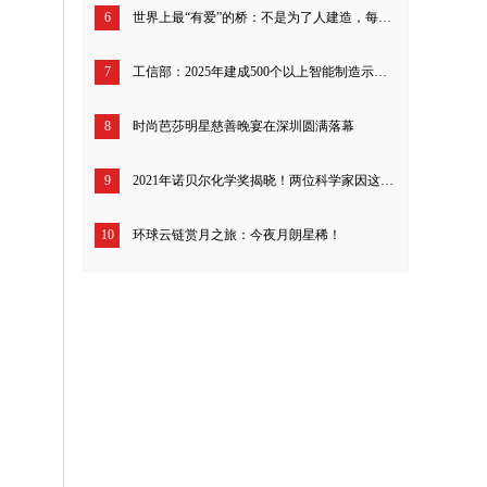
6
世界上最“有爱”的桥：不是为了人建造，每年拯救了4000万只螃蟹！
7
工信部：2025年建成500个以上智能制造示范工厂
8
时尚芭莎明星慈善晚宴在深圳圆满落幕
9
2021年诺贝尔化学奖揭晓！两位科学家因这一领域的研究贡献，共享1000万瑞典克朗！
10
环球云链赏月之旅：今夜月朗星稀！