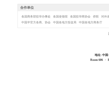
合作单位
各国商务部驻华办事处
各国使领馆
各国驻华商协会
侨联
对外
中国半官方各商、协会
中国各地方投促局
中国各地方商务厅
地址: 中
Room 606
·