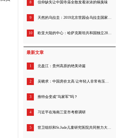
8
信仰缺失让中国寺庙全散发着浓浓的铜臭味
9
天然的乌拉圭：2019北京世园会乌拉圭国家日庆祝活动举行
10
欧亚大陆的中心：哈萨克斯坦共和国独立28周年招待会在京举行
最新文章
1
北盘江：贵州高原的绝美诗篇
2
吴晓求：中国房价太高 让年轻人非常有压力 透支了几代人的财富
3
推特会变成“马家军”吗？
4
习近平在海南三亚市考察调研
5
世卫组织和St.Jude儿童研究医院共同努力大幅增加全球儿童癌症药物获取