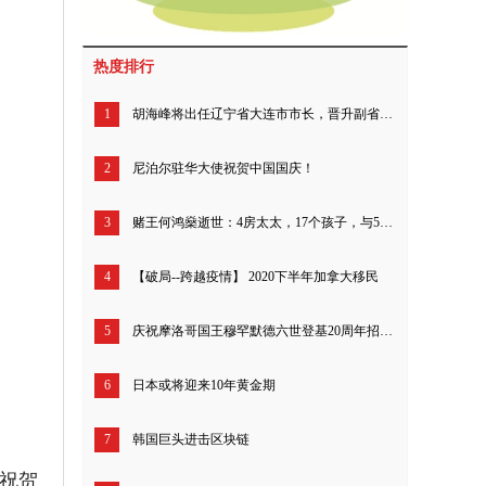
热度排行
1
胡海峰将出任辽宁省大连市市长，晋升副省（部）级
2
尼泊尔驻华大使祝贺中国国庆！
3
赌王何鸿燊逝世：4房太太，17个孩子，与5000亿家产
4
【破局--跨越疫情】 2020下半年加拿大移民
5
庆祝摩洛哥国王穆罕默德六世登基20周年招待会在北京举行
6
日本或将迎来10年黄金期
7
韩国巨头进击区块链
，祝贺