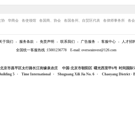
友协
华商会
各使领馆
各国商、协会
各国各州、自贸区代表
各律师事务所
各会
关于我们
-
服务条款
-
免责声明
-
联系我们
-
广告服务
-
客服中心
-
人才招
全国统一客服热线 :15001236778 E-mail: overseainvest@126.com
国·北京市昌平区太行路长江街缘泉农庄
中国·北京市朝阳区
曙光西里甲6号
时间国际5
Building 5
·
Time International
·
Shuguang Xili Jia No. 6
·
Chaoyang Distric
t
·
B