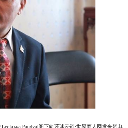
eela
Paudyal阁
下
向环球云链·世界商人网发来贺电
Mani