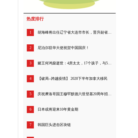
热度排行
1
胡海峰将出任辽宁省大连市市长，晋升副省（部）级
2
尼泊尔驻华大使祝贺中国国庆！
3
赌王何鸿燊逝世：4房太太，17个孩子，与5000亿家产
4
【破局--跨越疫情】 2020下半年加拿大移民
5
庆祝摩洛哥国王穆罕默德六世登基20周年招待会在北京举行
6
日本或将迎来10年黄金期
7
韩国巨头进击区块链