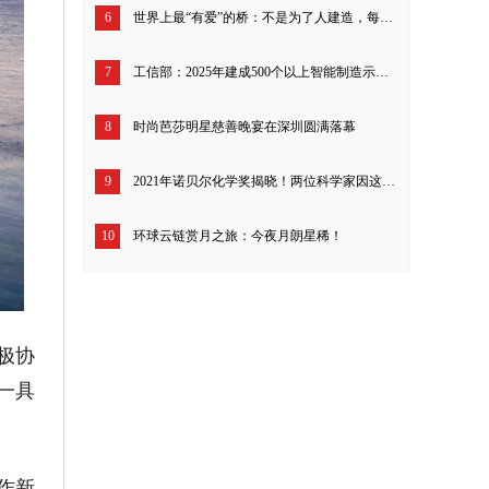
6
世界上最“有爱”的桥：不是为了人建造，每年拯救了4000万只螃蟹！
7
工信部：2025年建成500个以上智能制造示范工厂
8
时尚芭莎明星慈善晚宴在深圳圆满落幕
9
2021年诺贝尔化学奖揭晓！两位科学家因这一领域的研究贡献，共享1000万瑞典克朗！
10
环球云链赏月之旅：今夜月朗星稀！
极协
一具
作新