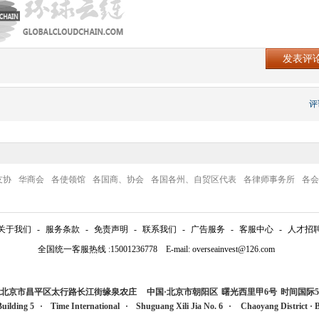
评
友协
华商会
各使领馆
各国商、协会
各国各州、自贸区代表
各律师事务所
各会
关于我们
-
服务条款
-
免责声明
-
联系我们
-
广告服务
-
客服中心
-
人才招
全国统一客服热线 :15001236778 E-mail: overseainvest@126.com
国·北京市昌平区太行路长江街缘泉农庄
中国·北京市朝阳区
曙光西里甲6号
时间国际5
Building 5
·
Time International
·
Shuguang Xili Jia No. 6
·
Chaoyang Distric
t
·
B