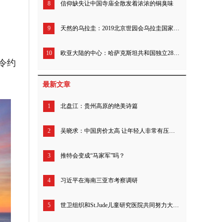
8
信仰缺失让中国寺庙全散发着浓浓的铜臭味
9
天然的乌拉圭：2019北京世园会乌拉圭国家日庆祝活动举行
10
欧亚大陆的中心：哈萨克斯坦共和国独立28周年招待会在京举行
令约
最新文章
1
北盘江：贵州高原的绝美诗篇
2
吴晓求：中国房价太高 让年轻人非常有压力 透支了几代人的财富
3
推特会变成“马家军”吗？
4
习近平在海南三亚市考察调研
5
世卫组织和St.Jude儿童研究医院共同努力大幅增加全球儿童癌症药物获取