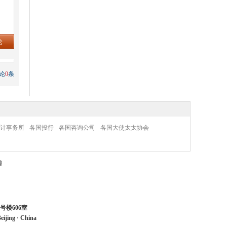
论
0
条
计事务所
各国投行
各国咨询公司
各国大使太太协会
聘
号楼606室
eijing
·
China