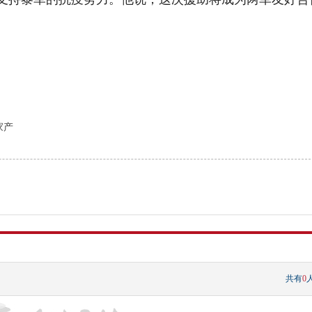
家产
共有
0