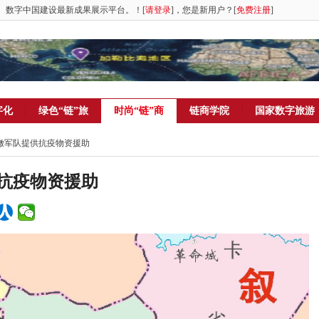
。数字中国建设最新成果展示平台。！[
请登录
]，您是新用户？[
免费注册
]
字化
绿色“链”旅
时尚“链”商
链商学院
国家数字旅游
巴嫩军队提供抗疫物资援助
抗疫物资援助