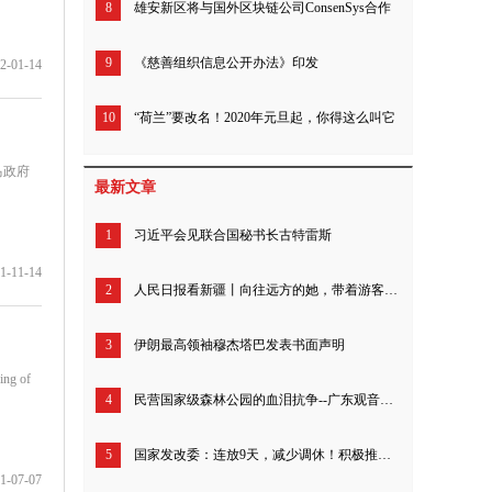
8
雄安新区将与国外区块链公司ConsenSys合作
9
《慈善组织信息公开办法》印发
2-01-14
10
“荷兰”要改名！2020年元旦起，你得这么叫它
马政府
最新文章
1
习近平会见联合国秘书长古特雷斯
1-11-14
2
人民日报看新疆丨向往远方的她，带着游客追寻“诗和远方”（我的家乡我建设）
3
伊朗最高领袖穆杰塔巴发表书面声明
ing of
4
民营国家级森林公园的血泪抗争--广东观音山26年来究竟经历了什么？
5
国家发改委：连放9天，减少调休！积极推动优化节假日安排
1-07-07