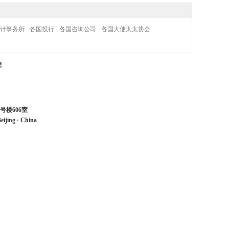
计事务所
各国投行
各国咨询公司
各国大使太太协会
聘
号楼606室
eijing
·
China