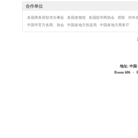
合作单位
各国商务部驻华办事处
各国使领馆
各国驻华商协会
侨联
对外
中国半官方各商、协会
中国各地方投促局
中国各地方商务厅
地址: 中
Room 606
·