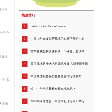
64周
热度排行
1
Insider Guide: Best of Samoa
4-09-24
2
中国少年在馒头营荒地用心种下爱的小树
3
雷军在联想的演讲实录：口碑源于超预期
她在接
4
兵团德坤助推钢结构建筑发展 共建美丽中国
5
中国最透明慈善公益基金会排行榜发布
4-04-22
6
惊！中宁书记县长专宠本地枸杞？！
7
2015中阿博览会：中国枸杞论坛银川举行
界上第