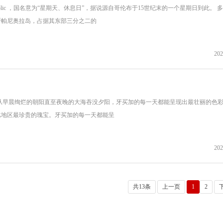
 Republic ，国名意为“星期天、休息日”，据说源自哥伦布于15世纪末的一个星期日到此。 
斯帕尼奥拉岛，占据其东部三分之二的
202
早晨绚烂的朝阳直至夜晚的大海吞没夕阳，牙买加的每一天都能呈现出最壮丽的色彩---
比地区最珍贵的瑰宝。牙买加的每一天都能呈
202
共13条
上一页
1
2