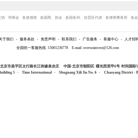
友协
华商会
各使领馆
各国商、协会
各国各州、自贸区代表
各律师事务所
各会
关于我们
-
服务条款
-
免责声明
-
联系我们
-
广告服务
-
客服中心
-
人才招
全国统一客服热线 :15001236778 E-mail: overseainvest@126.com
国·北京市昌平区太行路长江街缘泉农庄
中国·北京市朝阳区
曙光西里甲6号
时间国际5
Building 5
·
Time International
·
Shuguang Xili Jia No. 6
·
Chaoyang Distric
t
·
B