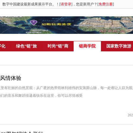
。数字中国建设最新成果展示平台。！[
请登录
]，您是新用户？[
免费注册
]
字化
绿色“链”旅
时尚“链”商
链商学院
国家数字旅游
美风情体验
这里有壮丽的自然景观：从广袤的热带雨林到雄伟的安第斯山脉，每一处都让人叹为观
他们的音乐和舞蹈传递着快乐在这里，你可以尽情感受
202