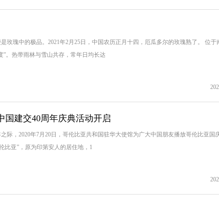
玫瑰中的极品。2021年2月25日，中国农历正月十四，厄瓜多尔的玫瑰熟了。 位于
度”。热带雨林与雪山共存，常年日均长达
202
中国建交40周年庆典活动开启
之际，2020年7月20日，哥伦比亚共和国驻华大使馆为广大中国朋友播放哥伦比亚国
伦比亚”，原为印第安人的居住地，1
202