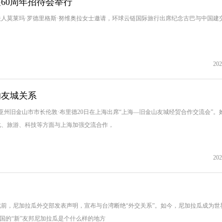
60周年招待会举行
人莫莱玛·罗德里格斯·努维奥拉女士邀请，环球云链国际旅行出席纪念古巴与中国建交
202
的友城关系
亚州旧金山市市长伦敦·布里德20日在上海出席“上海—旧金山友城经贸合作交流会”。
化、旅游、科技等方面与上海加强交流合作，
202
交。此前，尼加拉瓜外交部发表声明，宣布与台湾断绝“外交关系”。如今，尼加拉瓜成为世
中国的“新”友邦尼加拉瓜是个什么样的地方