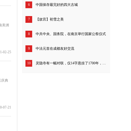
6
中国保存最完好的四大古城
7
【故宫】初雪之美
南美洲
8
中共中央、国务院，在南京举行国家公祭仪式
9
中法元首在成都友好交流
1-02-25
10
灵隐寺有一幅对联，仅14字悬挂了1700年，开解一切不如意！
庆庆典
0-07-21