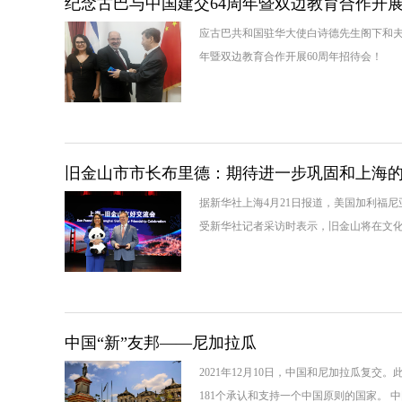
纪念古巴与中国建交64周年暨双边教育合作开展
应古巴共和国驻华大使白诗德先生阁下和夫
年暨双边教育合作开展60周年招待会！
旧金山市市长布里德：期待进一步巩固和上海
据新华社上海4月21日报道，美国加利福尼
受新华社记者采访时表示，旧金山将在文
中国“新”友邦——尼加拉瓜
2021年12月10日，中国和尼加拉瓜复
181个承认和支持一个中国原则的国家。 