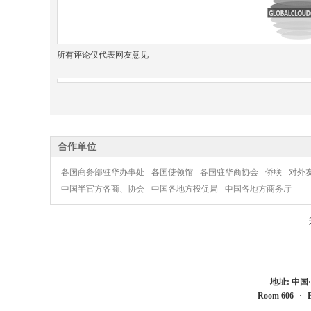
所有评论仅代表网友意见
合作单位
各国商务部驻华办事处
各国使领馆
各国驻华商协会
侨联
对外
中国半官方各商、协会
中国各地方投促局
中国各地方商务厅
地址: 中
Room 606
·