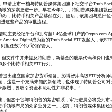
，申请上市一档与特朗普媒体集团旗下社交平台
Truth Soc
领域的探索更进一步。早在今年2月，特朗普媒体集团就
商标，比特币相关产品赫然在列。随后，该集团与总部位
协议，推进这些产品的审批流程。
借助主要经纪平台和拥有超
1.4亿全球用户的Crypto.com A
ica Digital成为新的Truth Social ETF发起人，该E
公司则担任数字代币的保管人。
cial命名，但文件中并未提及特朗普，新基金的股票代码和费用也
0多个比特币相关ETF行列。
曾提出建立国家加密货币储备。彭博智库高级
ETF分析师
为：“一方面，这是一个充满未知的新领域，也体现了特朗普公司对
争激烈，要吸引资金和流动性并非易事。”
批准，但鉴于它与特朗普的紧密联系，审批进展必将受到市
密货币领域布局的众多业务之一。此前，特朗普媒体集团还
特币。