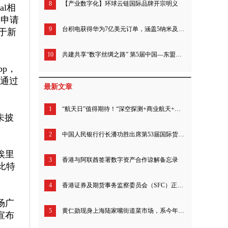
8
【产业数字化】环球云链国际品牌开宗明义
ial相
已申请
9
台积电获得华为7亿美元订单，涵盖5纳米及7纳米芯片
于新
10
共建共享“数字丝绸之路” 第5届中国—东盟信息港论坛举办
pp，
TF通过
最新文章
1
“航天日”值得期待！“深空探测+商业航天+月样研究”将发布最新成果
未披
2
中国人民银行行长潘功胜出席第53届国际货币与金融委员会会议
埃里
3
香港与阿联酋签署数字资产合作谅解备忘录
比特
4
香港证券及期货事务监察委员会（SFC）正式发布监管公告
场广
5
黄仁勋现身上海陆家嘴街道菜市场，系今年首度来华，将参加英伟达上海年会
宣布