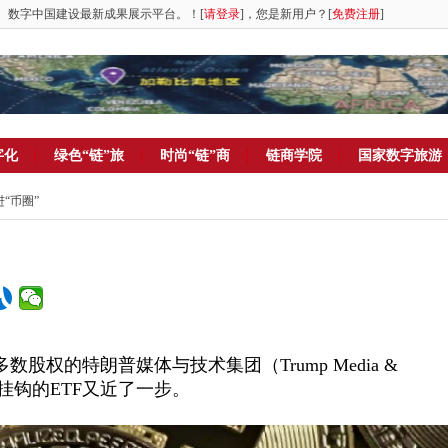
。数字中国建设最新成果展示平台。！[
请登录
]，您是新用户？[
免费注册
]
字化
绿色“链”旅
时尚“链”商
链商学院
国家数字旅游
进“币圈”
股权的特朗普媒体与技术集团（Trump Media &
与比特币挂钩的ETF又近了一步。