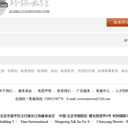
评
友协
华商会
各使领馆
各国商、协会
各国各州、自贸区代表
各律师事务所
各会
关于我们
-
服务条款
-
免责声明
-
联系我们
-
广告服务
-
客服中心
-
人才招
全国统一客服热线 :15001236778 E-mail: overseainvest@126.com
国·北京市昌平区太行路长江街缘泉农庄
中国·北京市朝阳区
曙光西里甲6号
时间国际5
Building 5
·
Time International
·
Shuguang Xili Jia No. 6
·
Chaoyang Distric
t
·
B