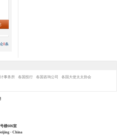
论
0
条
计事务所
各国投行
各国咨询公司
各国大使太太协会
聘
号楼606室
eijing
·
China